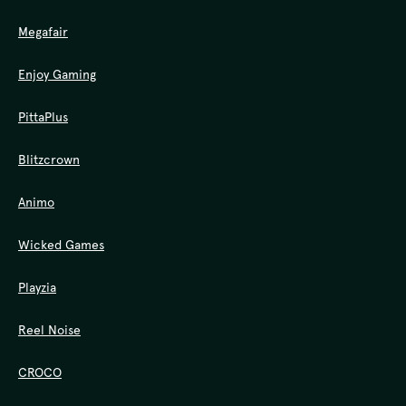
Megafair
Enjoy Gaming
PittaPlus
Blitzcrown
Animo
Wicked Games
Playzia
Reel Noise
CROCO