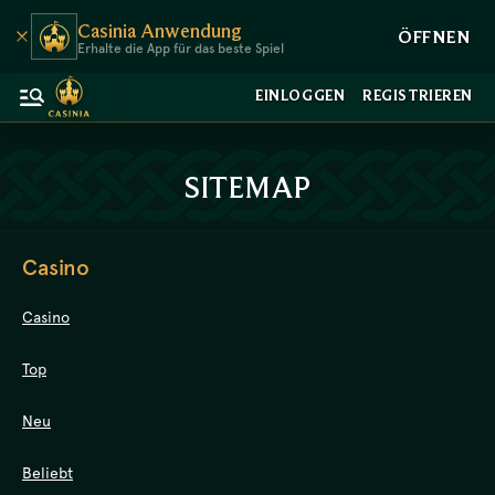
Casinia Anwendung
ÖFFNEN
Erhalte die App für das beste Spiel
EINLOGGEN
REGISTRIEREN
SITEMAP
Casino
Casino
Top
Neu
Beliebt