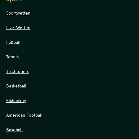
Sportwetten
Live-Wetten
Fußball
Tennis
Tischtennis
Basketball
Eishockey
American Football
Baseball