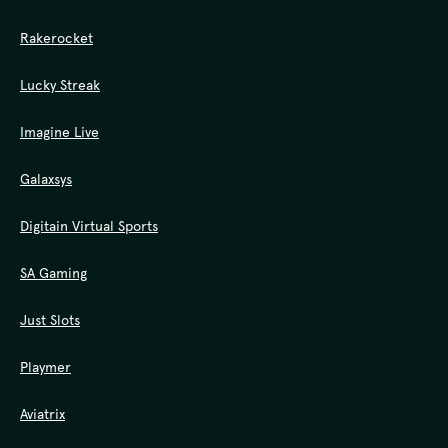
Rakerocket
Lucky Streak
Imagine Live
Galaxsys
Digitain Virtual Sports
SA Gaming
Just Slots
Playmer
Aviatrix