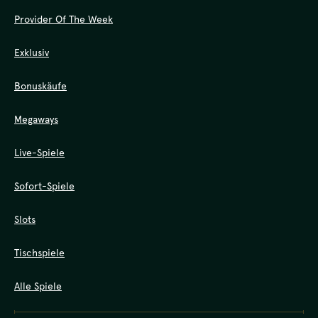
Provider Of The Week
Exklusiv
Bonuskäufe
Megaways
Live-Spiele
Sofort-Spiele
Slots
Tischspiele
Alle Spiele