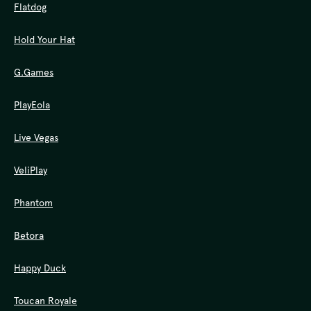
Flatdog
Hold Your Hat
G.Games
PlayEola
Live Vegas
VeliPlay
Phantom
Betora
Happy Duck
Toucan Royale