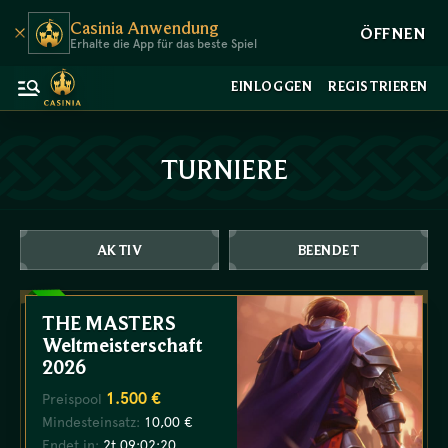
Casinia Anwendung
ÖFFNEN
Erhalte die App für das beste Spiel
EINLOGGEN
REGISTRIEREN
TURNIERE
AKTIV
BEENDET
SPORT
THE MASTERS
Weltmeisterschaft
2026
1.500 €
Preispool
Mindesteinsatz:
10,00 €
Endet in:
2t 09:02:20