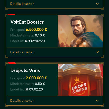
Details ansehen
CASINO
VoltEnt Booster
6.500.000 €
Preispool
Mindesteinsatz:
0,10 €
Endet in:
57t 09:02:20
Details ansehen
CASINO
Drops & Wins
2.000.000 €
Preispool
Mindesteinsatz:
0,50 €
Endet in:
3t 09:02:20
Details ansehen