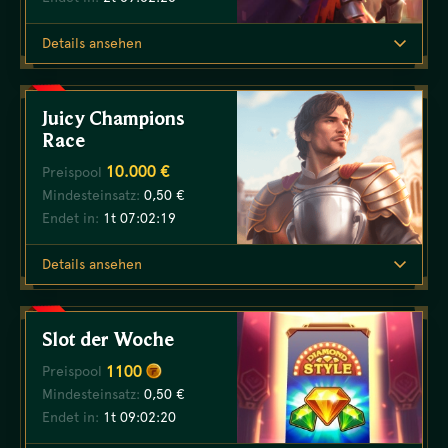
Details ansehen
CASINO
Juicy Champions
Race
10.000 €
Preispool
Mindesteinsatz:
0,50 €
Endet in:
1t 07:02:19
Details ansehen
CASINO
Slot der Woche
1100
Preispool
Mindesteinsatz:
0,50 €
Endet in:
1t 09:02:20