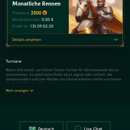
CASINO
Monatliche Rennen
2500
Preispool
Mindesteinsatz:
0,50 €
Endet in:
13t 09:02:20
Details ansehen
Turniere
Mache dich bereit, am Online-Casino-Turnier für die kommende Saison
teilzunehmen. Es spielt keine Rolle, ob es regnet oder schneit, die
Spielautomaten und Live-Händler von Casinia arbeiten weiter und bieten
dir die Möglichkeit, groß zu gewinnen.
Mehr anzeigen
Du musst nicht weit reisen. Unser
Glücksspielreich
befindet sich nicht
einmal auf der anderen Straßenseite, sondern in deinem
vertrauenswürdigen Gerät.
Es wird einfach, wenn Casinospiele, die an einem Turnier teilnehmen,
deine Favoriten sind. Es ist bestimmt so! Wir bieten eine ganze Reihe von
Spielen an. Deine glückliche Chance ist sicherlich unter ihnen. Ist es nicht
großartig, zweimal zu gewinnen?
Deutsch
Live Chat