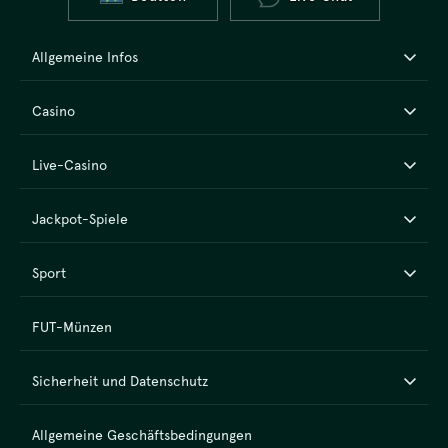
Allgemeine Infos
Casino
Live-Casino
Jackpot-Spiele
Sport
FUT-Münzen
Sicherheit und Datenschutz
Allgemeine Geschäftsbedingungen