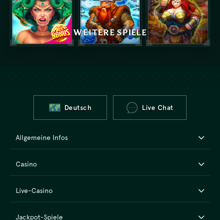
WEITERE SPIELE
Deutsch
Live Chat
Allgemeine Infos
Casino
Live-Casino
Jackpot-Spiele