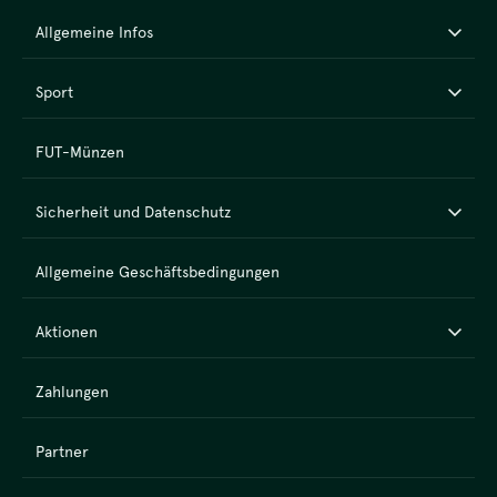
Allgemeine Infos
Sport
FUT-Münzen
Sicherheit und Datenschutz
Allgemeine Geschäftsbedingungen
Aktionen
Zahlungen
Partner