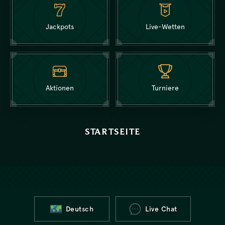
Jackpots
Live-Wetten
Aktionen
Turniere
STARTSEITE
Deutsch
Live Chat