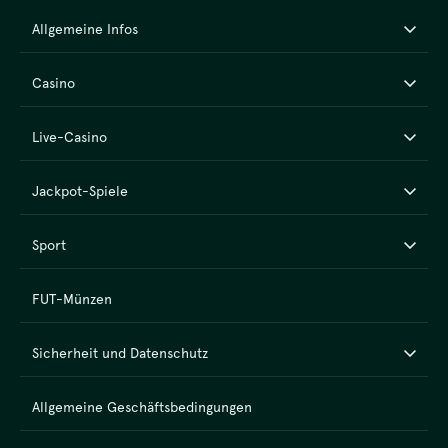
Allgemeine Infos
Casino
Live-Casino
Jackpot-Spiele
Sport
FUT-Münzen
Sicherheit und Datenschutz
Allgemeine Geschäftsbedingungen